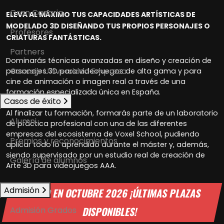
Gran Canaria
ELEVA AL MÁXIMO TUS CAPACIDADES ARTÍSTICAS DE
MODELADO 3D DISEÑANDO TUS PROPIOS PERSONAJES O
Profesores
CRIATURAS FANTÁSTICAS.
Partners
Dominarás técnicas avanzadas en diseño y creación de
Consejo Universidad Empresa
personajes 3D para videojuegos de alta gama y para
cine de animación o imagen real a través de una
formación especializada única en España.
Casos de éxito
Al finalizar tu formación, formarás parte de un laboratorio
Alumni
de práctica profesional con una de las diferentes
empresas del ecosistema de Voxel School, pudiendo
Premios y reconocimientos
aplicar todo lo aprendido durante el máster y, además,
siendo supervisado por un estudio real de creación de
Galería de alumnos
Arte 3D para videojuegos AAA.
Admisión
INICIO EN OCTUBRE 2026 ¡ÚLTIMAS PLAZAS
DISPONIBLES!
Admisión Grados