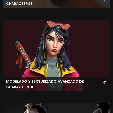
CHARACTERS I
Aumenta tus destrezas técnicas creando personajes
tanto hiperrealistas como estilizados.
MODELADO Y TEXTURIZADO AVANZADO DE
CHARACTERS II
Exprime tus habilidades en el modelado y texturizado de
animales y criaturas con la más alta fidelidad en 3D.