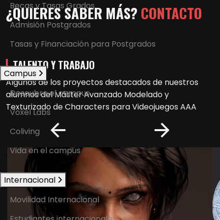
Becas y Tasas Grados
¿QUIERES SABER MÁS?
CONTACTO
Admisión Postgrados
Tasas y Financiación para Postgrados
TALENTO Y TRABAJO
Campus
Algunos de los proyectos destacados de nuestros
Descubre el campus
alumnos del
Máster Avanzado Modelado y
Texturizado de Characters para Videojuegos AAA
Voxel Labs
Coliving
Vida en el campus
Internacional
Movilidad Internacional
Estudiantes internacionales