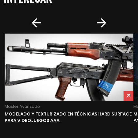
Máster Avanzado
M
MODELADO Y TEXTURIZADO EN TÉCNICAS HARD SURFACE
M
PARA VIDEOJUEGOS AAA
P