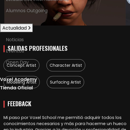
Alumnos Outgoing
Actualidad
Noticias
SALIDAS PROFESIONALES
Eventos
Open Day
Concept Artist
Character Artist
Voxel Academy
Modeling Artist
Surfacing Artist
Tienda Oficial
FEEDBACK
Mi paso por Voxel School me permitió adquirir todos los
conocimientos necesarios y más para hacerme un hueco
en la industria. Gracias a la devoción y profesionalidad de