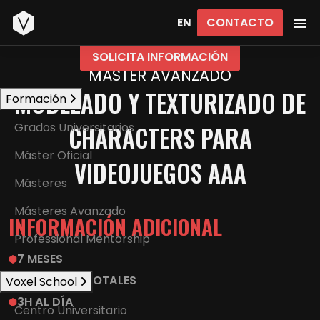
Inicio
CONTACTO
EN
SOLICITA INFORMACIÓN
MÁSTER AVANZADO
MODELADO Y TEXTURIZADO DE
Formación
Grados Universitarios
CHARACTERS PARA
Máster Oficial
VIDEOJUEGOS AAA
Másteres
Másteres Avanzado
INFORMACIÓN ADICIONAL
Professional Mentorship
7 MESES
450 HORAS TOTALES
Voxel School
3H AL DÍA
Centro Universitario