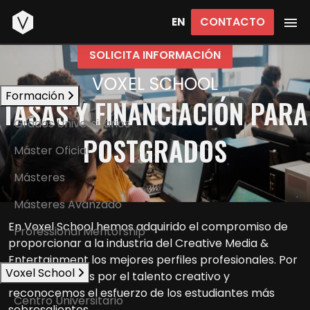
Inicio
CONTACTO
EN
SOLICITA INFORMACIÓN
VOXEL SCHOOL
Formación
TASAS Y FINANCIACIÓN PARA
Grados Universitarios
POSTGRADOS
Máster Oficial
Másteres
Másteres Avanzado
En Voxel School hemos adquirido el compromiso de
Professional Mentorship
proporcionar a la industria del Creative Media &
Entertainment los mejores perfiles profesionales. Por
Voxel School
ello, apostamos por el talento creativo y
reconocemos el esfuerzo de los estudiantes más
Centro Universitario
sobresalientes.