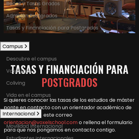
Becas y Tasas Grados
Admisión Postgrados
Tasas y Financiación para Postgrados
Campus
Descubre el campus
TASAS Y FINANCIACIÓN PARA
Voxel Labs
POSTGRADOS
Coliving
Vida en el campus
Si quieres conocer las tasas de los estudios de máster
ponte en contacto con un orientador académico de
Internacional
Voxel School en este correo
orientacion@voxelschool.com
o rellena el formulario
Movilidad Internacional
para que nos pongamos en contacto contigo.
Estudiantes internacionales