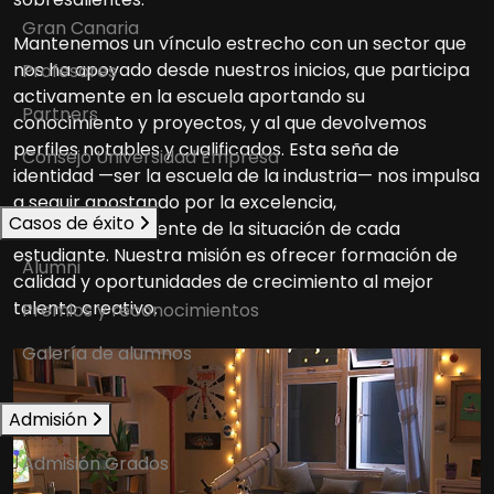
Gran Canaria
Mantenemos un vínculo estrecho con un sector que
nos ha apoyado desde nuestros inicios, que participa
Profesores
activamente en la escuela aportando su
Partners
conocimiento y proyectos, y al que devolvemos
perfiles notables y cualificados. Esta seña de
Consejo Universidad Empresa
identidad —ser la escuela de la industria— nos impulsa
a seguir apostando por la excelencia,
Casos de éxito
independientemente de la situación de cada
estudiante. Nuestra misión es ofrecer formación de
Alumni
calidad y oportunidades de crecimiento al mejor
talento creativo.
Premios y reconocimientos
Galería de alumnos
Admisión
Admisión Grados