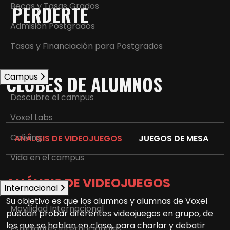
Becas y Tasas Grados
PERDERTE
Admisión Postgrados
Tasas y Financiación para Postgrados
Campus
CLUBES DE ALUMNOS
Descubre el campus
Voxel Labs
Coliving
ANÁLISIS DE VIDEOJUEGOS
JUEGOS DE MESA
Vida en el campus
ANÁLISIS DE VIDEOJUEGOS
Internacional
Su objetivo es que los alumnos y alumnas de Voxel
Movilidad Internacional
puedan probar diferentes videojuegos en grupo, de
los que se hablan en clase, para charlar y debatir
Estudiantes internacionales