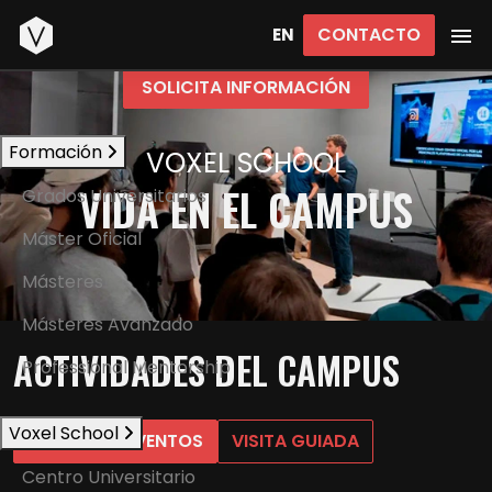
Inicio
CONTACTO
EN
SOLICITA INFORMACIÓN
Formación
VOXEL SCHOOL
VIDA EN EL CAMPUS
Grados Universitarios
Máster Oficial
Másteres
Másteres Avanzado
ACTIVIDADES DEL CAMPUS
Professional Mentorship
Voxel School
PRÓXIMOS EVENTOS
VISITA GUIADA
Centro Universitario