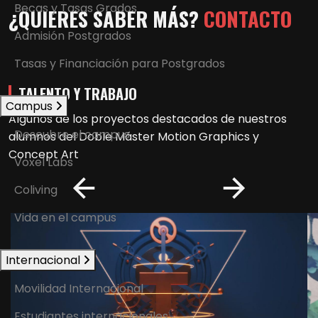
Becas y Tasas Grados
¿QUIERES SABER MÁS?
CONTACTO
Admisión Postgrados
Tasas y Financiación para Postgrados
TALENTO Y TRABAJO
Campus
Algunos de los proyectos destacados de nuestros
Descubre el campus
alumnos del
Doble Máster Motion Graphics y
Concept Art
Voxel Labs
Coliving
Vida en el campus
Internacional
Movilidad Internacional
Estudiantes internacionales