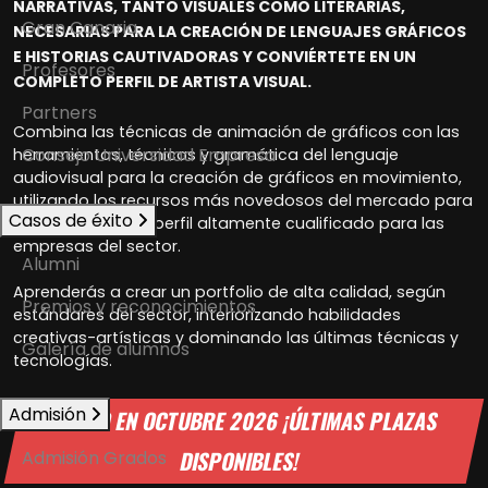
NARRATIVAS, TANTO VISUALES COMO LITERARIAS,
Gran Canaria
NECESARIAS PARA LA CREACIÓN DE LENGUAJES GRÁFICOS
E HISTORIAS CAUTIVADORAS Y CONVIÉRTETE EN UN
Profesores
COMPLETO PERFIL DE ARTISTA VISUAL.
Partners
Combina las técnicas de animación de gráficos con las
Consejo Universidad Empresa
herramientas, técnicas y gramática del lenguaje
audiovisual para la creación de gráficos en movimiento,
utilizando los recursos más novedosos del mercado para
Casos de éxito
convertirse en un perfil altamente cualificado para las
empresas del sector.
Alumni
Aprenderás a crear un portfolio de alta calidad, según
Premios y reconocimientos
estándares del sector, interiorizando habilidades
creativas-artísticas y dominando las últimas técnicas y
Galería de alumnos
tecnologías.
Admisión
INICIO EN OCTUBRE 2026 ¡ÚLTIMAS PLAZAS
DISPONIBLES!
Admisión Grados