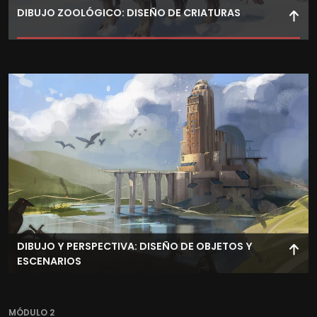
DIBUJO ZOOLÓGICO: DISEÑO DE CRIATURAS
Estudia dibujo zoológico y anatomía animal para diseñar
criaturas realistas, explorando propuestas conceptuales
y morfológicas en ilustración animal.
DIBUJO Y PERSPECTIVA: DISEÑO DE OBJETOS Y
ESCENARIOS
Crea escenarios, vehículos y objetos 3D aplicando los
principios de perspectiva lineal y sólidos fundamentos
MÓDULO 2