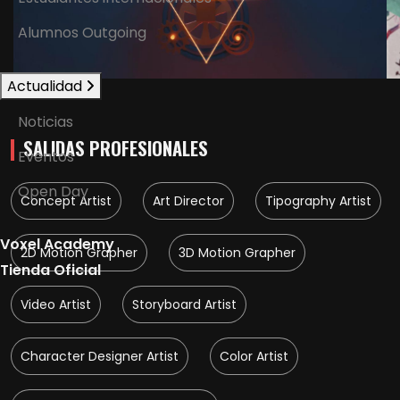
Alumnos Outgoing
Actualidad
Noticias
SALIDAS PROFESIONALES
Eventos
Open Day
Concept Artist
Art Director
Tipography Artist
Voxel Academy
2D Motion Grapher
3D Motion Grapher
Tienda Oficial
Video Artist
Storyboard Artist
Character Designer Artist
Color Artist