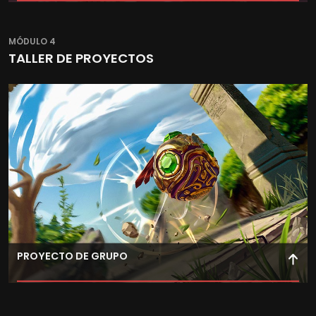
Diseña y produce de forma ágil y profesional paquetes
de GFX Art, integrándolos en proyectos con Nuke como
MÓDULO 4
motor central del pipeline.
TALLER DE PROYECTOS
PROYECTO DE GRUPO
Participa en proyectos reales de videojuegos, animación
o VFX, colaborando con distintos equipos como en la