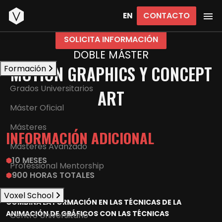
Inicio
CONTACTO
EN
SOLICITA INFORMACIÓN
DOBLE MÁSTER
MOTION GRAPHICS Y CONCEPT
Formación
Grados Universitarios
ART
Máster Oficial
Másteres
INFORMACIÓN ADICIONAL
Másteres Avanzado
10 MESES
Professional Mentorship
900 HORAS TOTALES
Voxel School
COMBINA LA FORMACIÓN EN LAS TÉCNICAS DE LA
ANIMACIÓN DE GRÁFICOS CON LAS TÉCNICAS
Centro Universitario