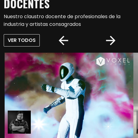
DOCENTES
un trabajo de calidad.
Nuestro claustro docente de profesionales de la
industria y artistas consagrados
VER TODOS